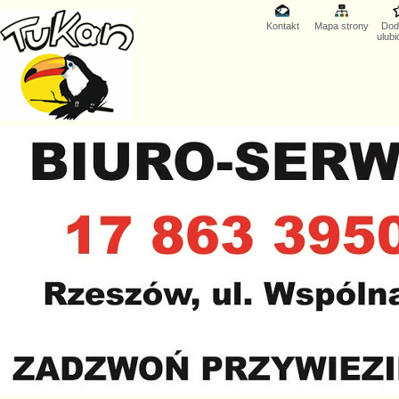
Kontakt
Mapa strony
Dod
ulub