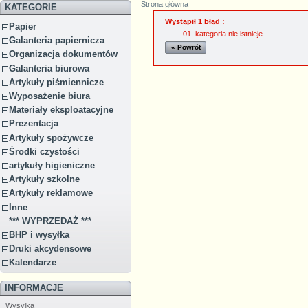
Strona główna
KATEGORIE
Wystąpił 1 błąd :
Papier
kategoria nie istnieje
Galanteria papiernicza
« Powrót
Organizacja dokumentów
Galanteria biurowa
Artykuły piśmiennicze
Wyposażenie biura
Materiały eksploatacyjne
Prezentacja
Artykuły spożywcze
Środki czystości
artykuły higieniczne
Artykuły szkolne
Artykuły reklamowe
Inne
*** WYPRZEDAŻ ***
BHP i wysyłka
Druki akcydensowe
Kalendarze
INFORMACJE
Wysyłka