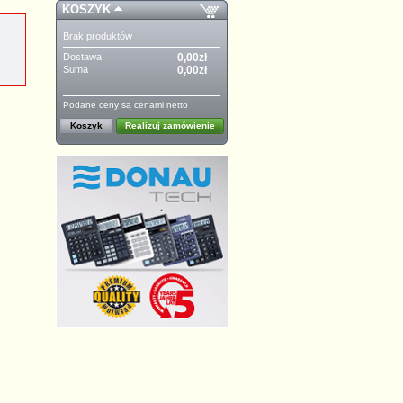
KOSZYK
Brak produktów
Dostawa
0,00zł
Suma
0,00zł
Podane ceny są cenami netto
Koszyk
Realizuj zamówienie