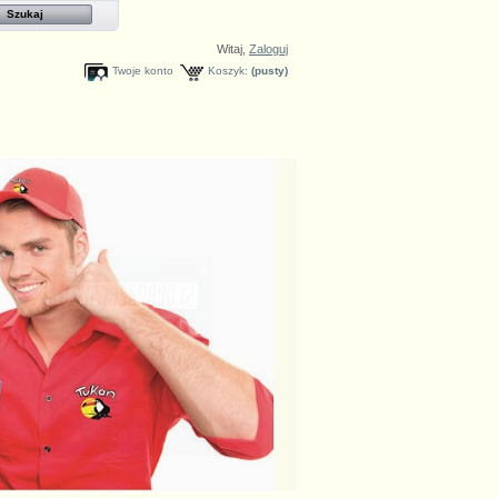
Witaj,
Zaloguj
Twoje konto
Koszyk:
(pusty)