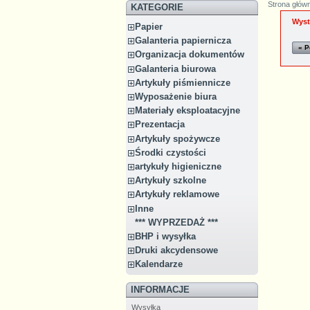
Strona głów
KATEGORIE
Wyst
Papier
Galanteria papiernicza
« P
Organizacja dokumentów
Galanteria biurowa
Artykuły piśmiennicze
Wyposażenie biura
Materiały eksploatacyjne
Prezentacja
Artykuły spożywcze
Środki czystości
artykuły higieniczne
Artykuły szkolne
Artykuły reklamowe
Inne
*** WYPRZEDAŻ ***
BHP i wysyłka
Druki akcydensowe
Kalendarze
INFORMACJE
Wysyłka