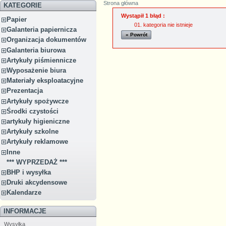
Strona główna
KATEGORIE
Wystąpił 1 błąd :
Papier
kategoria nie istnieje
Galanteria papiernicza
« Powrót
Organizacja dokumentów
Galanteria biurowa
Artykuły piśmiennicze
Wyposażenie biura
Materiały eksploatacyjne
Prezentacja
Artykuły spożywcze
Środki czystości
artykuły higieniczne
Artykuły szkolne
Artykuły reklamowe
Inne
*** WYPRZEDAŻ ***
BHP i wysyłka
Druki akcydensowe
Kalendarze
INFORMACJE
Wysyłka