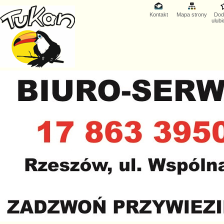
Kontakt
Mapa strony
Dod
ulub