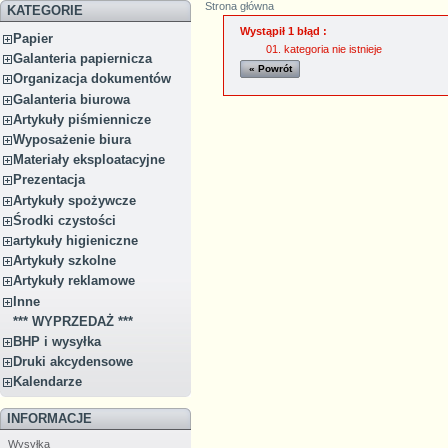
Strona główna
KATEGORIE
Wystąpił 1 błąd :
Papier
kategoria nie istnieje
Galanteria papiernicza
« Powrót
Organizacja dokumentów
Galanteria biurowa
Artykuły piśmiennicze
Wyposażenie biura
Materiały eksploatacyjne
Prezentacja
Artykuły spożywcze
Środki czystości
artykuły higieniczne
Artykuły szkolne
Artykuły reklamowe
Inne
*** WYPRZEDAŻ ***
BHP i wysyłka
Druki akcydensowe
Kalendarze
INFORMACJE
Wysyłka