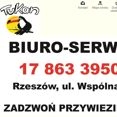
Kontakt
Mapa strony
Dod
ulub