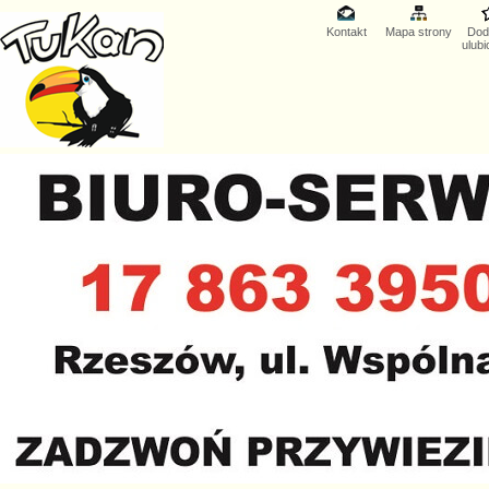
Kontakt
Mapa strony
Dod
ulub