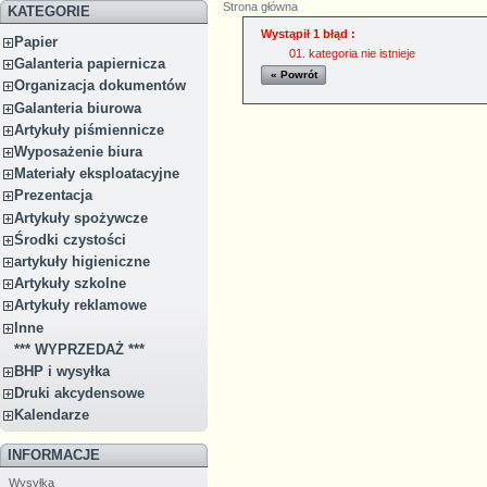
Strona główna
KATEGORIE
Wystąpił 1 błąd :
Papier
kategoria nie istnieje
Galanteria papiernicza
« Powrót
Organizacja dokumentów
Galanteria biurowa
Artykuły piśmiennicze
Wyposażenie biura
Materiały eksploatacyjne
Prezentacja
Artykuły spożywcze
Środki czystości
artykuły higieniczne
Artykuły szkolne
Artykuły reklamowe
Inne
*** WYPRZEDAŻ ***
BHP i wysyłka
Druki akcydensowe
Kalendarze
INFORMACJE
Wysyłka