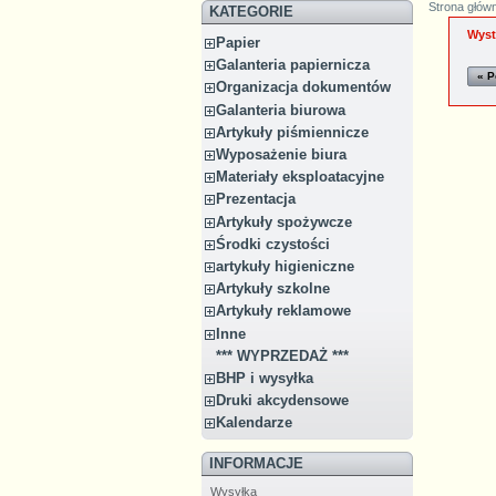
Strona głów
KATEGORIE
Wyst
Papier
Galanteria papiernicza
« P
Organizacja dokumentów
Galanteria biurowa
Artykuły piśmiennicze
Wyposażenie biura
Materiały eksploatacyjne
Prezentacja
Artykuły spożywcze
Środki czystości
artykuły higieniczne
Artykuły szkolne
Artykuły reklamowe
Inne
*** WYPRZEDAŻ ***
BHP i wysyłka
Druki akcydensowe
Kalendarze
INFORMACJE
Wysyłka