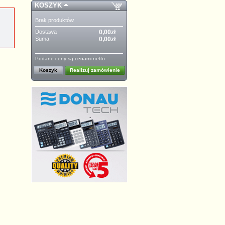
KOSZYK
Brak produktów
Dostawa
0,00zł
Suma
0,00zł
Podane ceny są cenami netto
Koszyk
Realizuj zamówienie