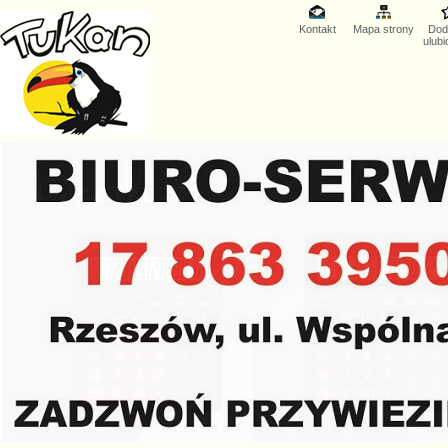
Kontakt
Mapa strony
Dod
ulub