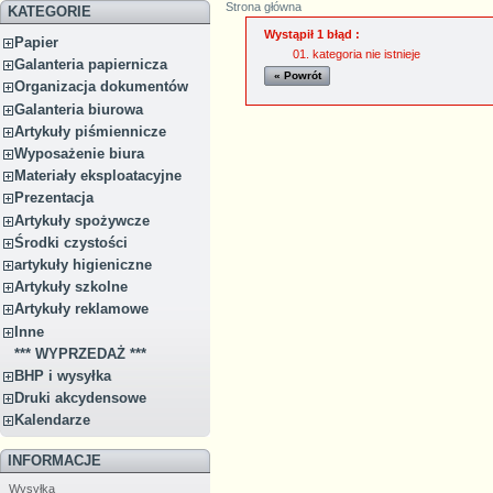
Strona główna
KATEGORIE
Wystąpił 1 błąd :
Papier
kategoria nie istnieje
Galanteria papiernicza
« Powrót
Organizacja dokumentów
Galanteria biurowa
Artykuły piśmiennicze
Wyposażenie biura
Materiały eksploatacyjne
Prezentacja
Artykuły spożywcze
Środki czystości
artykuły higieniczne
Artykuły szkolne
Artykuły reklamowe
Inne
*** WYPRZEDAŻ ***
BHP i wysyłka
Druki akcydensowe
Kalendarze
INFORMACJE
Wysyłka