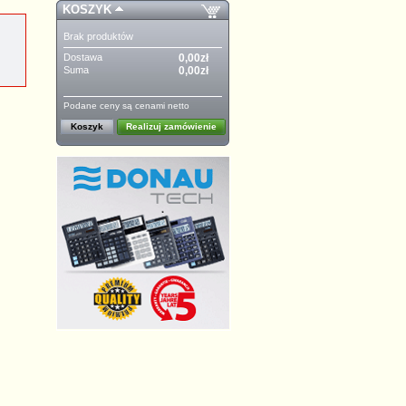
KOSZYK
Brak produktów
Dostawa
0,00zł
Suma
0,00zł
Podane ceny są cenami netto
Koszyk
Realizuj zamówienie