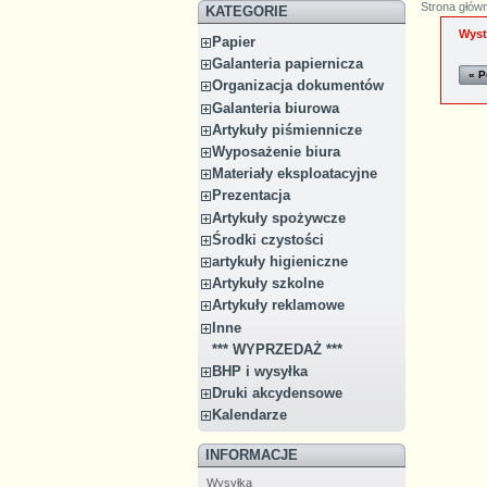
Strona głów
KATEGORIE
Wyst
Papier
Galanteria papiernicza
« P
Organizacja dokumentów
Galanteria biurowa
Artykuły piśmiennicze
Wyposażenie biura
Materiały eksploatacyjne
Prezentacja
Artykuły spożywcze
Środki czystości
artykuły higieniczne
Artykuły szkolne
Artykuły reklamowe
Inne
*** WYPRZEDAŻ ***
BHP i wysyłka
Druki akcydensowe
Kalendarze
INFORMACJE
Wysyłka