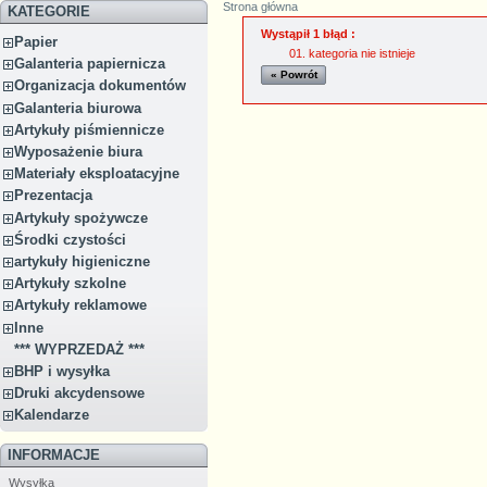
Strona główna
KATEGORIE
Wystąpił 1 błąd :
Papier
kategoria nie istnieje
Galanteria papiernicza
« Powrót
Organizacja dokumentów
Galanteria biurowa
Artykuły piśmiennicze
Wyposażenie biura
Materiały eksploatacyjne
Prezentacja
Artykuły spożywcze
Środki czystości
artykuły higieniczne
Artykuły szkolne
Artykuły reklamowe
Inne
*** WYPRZEDAŻ ***
BHP i wysyłka
Druki akcydensowe
Kalendarze
INFORMACJE
Wysyłka