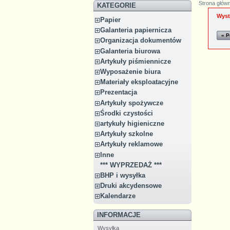
Strona głów
KATEGORIE
Wyst
Papier
Galanteria papiernicza
« P
Organizacja dokumentów
Galanteria biurowa
Artykuły piśmiennicze
Wyposażenie biura
Materiały eksploatacyjne
Prezentacja
Artykuły spożywcze
Środki czystości
artykuły higieniczne
Artykuły szkolne
Artykuły reklamowe
Inne
*** WYPRZEDAŻ ***
BHP i wysyłka
Druki akcydensowe
Kalendarze
INFORMACJE
Wysyłka