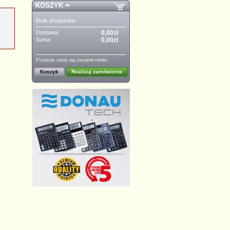
KOSZYK
Brak produktów
Dostawa
0,00zł
Suma
0,00zł
Podane ceny są cenami netto
Koszyk
Realizuj zamówienie