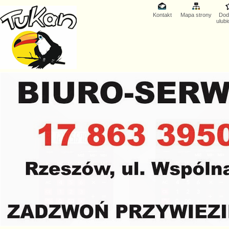
Kontakt
Mapa strony
Dod
ulub