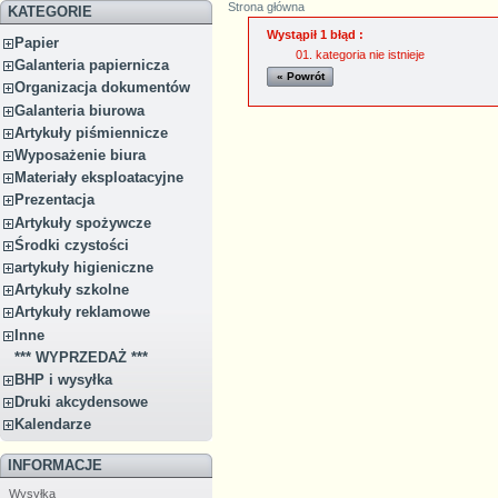
Strona główna
KATEGORIE
Wystąpił 1 błąd :
Papier
kategoria nie istnieje
Galanteria papiernicza
« Powrót
Organizacja dokumentów
Galanteria biurowa
Artykuły piśmiennicze
Wyposażenie biura
Materiały eksploatacyjne
Prezentacja
Artykuły spożywcze
Środki czystości
artykuły higieniczne
Artykuły szkolne
Artykuły reklamowe
Inne
*** WYPRZEDAŻ ***
BHP i wysyłka
Druki akcydensowe
Kalendarze
INFORMACJE
Wysyłka