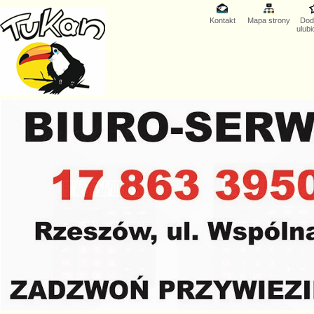
Kontakt
Mapa strony
Dod
ulub