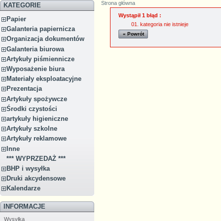
Strona główna
KATEGORIE
Wystąpił 1 błąd :
Papier
kategoria nie istnieje
Galanteria papiernicza
« Powrót
Organizacja dokumentów
Galanteria biurowa
Artykuły piśmiennicze
Wyposażenie biura
Materiały eksploatacyjne
Prezentacja
Artykuły spożywcze
Środki czystości
artykuły higieniczne
Artykuły szkolne
Artykuły reklamowe
Inne
*** WYPRZEDAŻ ***
BHP i wysyłka
Druki akcydensowe
Kalendarze
INFORMACJE
Wysyłka