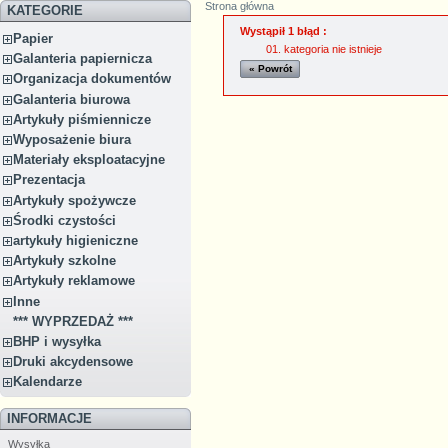
Strona główna
KATEGORIE
Wystąpił 1 błąd :
Papier
kategoria nie istnieje
Galanteria papiernicza
« Powrót
Organizacja dokumentów
Galanteria biurowa
Artykuły piśmiennicze
Wyposażenie biura
Materiały eksploatacyjne
Prezentacja
Artykuły spożywcze
Środki czystości
artykuły higieniczne
Artykuły szkolne
Artykuły reklamowe
Inne
*** WYPRZEDAŻ ***
BHP i wysyłka
Druki akcydensowe
Kalendarze
INFORMACJE
Wysyłka