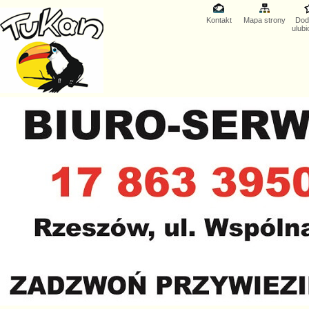
Kontakt
Mapa strony
Dod
ulub