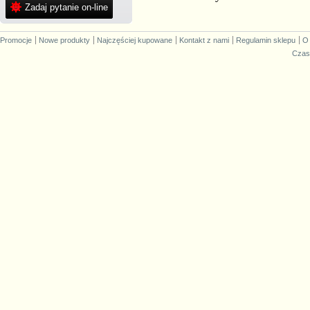
Zadaj pytanie on-line
Promocje
Nowe produkty
Najczęściej kupowane
Kontakt z nami
Regulamin sklepu
O
Czas