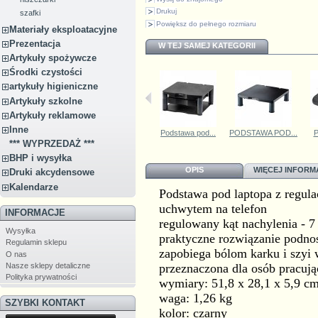
Drukuj
szafki
Powiększ do pełnego rozmiaru
Materiały eksploatacyjne
Prezentacja
W TEJ SAMEJ KATEGORII
Artykuły spożywcze
Środki czystości
artykuły higieniczne
Artykuły szkolne
Artykuły reklamowe
Inne
Podstawa pod...
Podstawa pod...
PODSTAWA POD...
P
*** WYPRZEDAŻ ***
BHP i wysyłka
OPIS
WIĘCEJ INFORM
Druki akcydensowe
Kalendarze
Podstawa pod laptopa z regula
uchwytem na telefon
INFORMACJE
regulowany kąt nachylenia - 7
Wysyłka
praktyczne rozwiązanie podno
Regulamin sklepu
zapobiega bólom karku i szyi
O nas
Nasze sklepy detaliczne
przeznaczona dla osób pracuj
Polityka prywatności
wymiary: 51,8 x 28,1 x 5,9 c
waga: 1,26 kg
SZYBKI KONTAKT
kolor: czarny