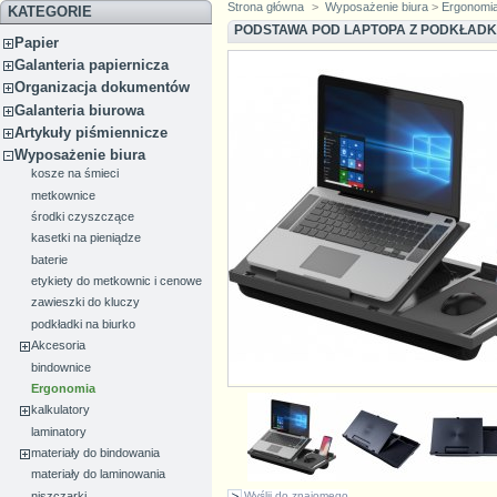
Strona główna
>
Wyposażenie biura
>
Ergonomi
KATEGORIE
PODSTAWA POD LAPTOPA Z PODKŁADK
Papier
Galanteria papiernicza
Organizacja dokumentów
Galanteria biurowa
Artykuły piśmiennicze
Wyposażenie biura
kosze na śmieci
metkownice
środki czyszczące
kasetki na pieniądze
baterie
etykiety do metkownic i cenowe
zawieszki do kluczy
podkładki na biurko
Akcesoria
bindownice
Ergonomia
kalkulatory
laminatory
materiały do bindowania
materiały do laminowania
Wyślij do znajomego
niszczarki