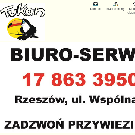
Kontakt
Mapa strony
Dod
ulub